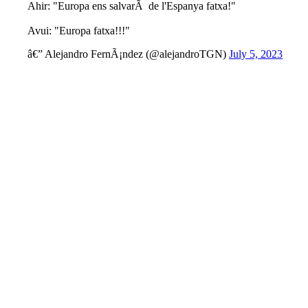
Ahir: "Europa ens salvarÃ de l'Espanya fatxa!"
Avui: "Europa fatxa!!!"
â€” Alejandro FernÃ¡ndez (@alejandroTGN)
July 5, 2023