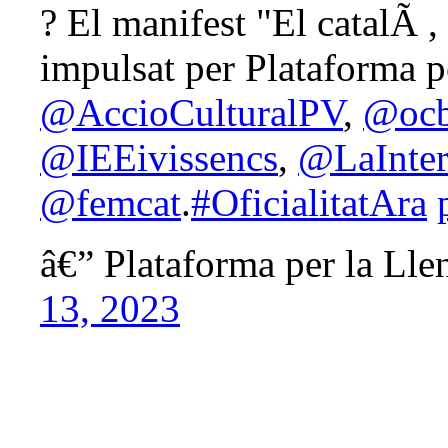
? El manifest "El catalÃ ,
impulsat per Plataforma p
@AccioCulturalPV
,
@ocb
@IEEivissencs
,
@LaInter
@femcat
.
#OficialitatAra
â€” Plataforma per la Ll
13, 2023