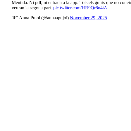
Mentida. Ni pdf, ni entrada a la app. Tots els guiris que no coneix
veuran la segona part.
pic.twitter.com/HR9Qr8n4tA
â€” Anna Pujol (@annaapujol)
November 29, 2025