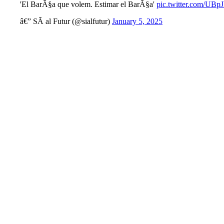
'El BarÃ§a que volem. Estimar el BarÃ§a'
pic.twitter.com/UB
â€” SÃ­ al Futur (@sialfutur)
January 5, 2025