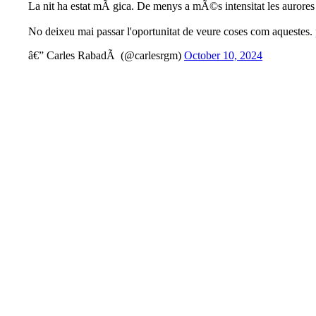
La nit ha estat mÃ gica. De menys a mÃ©s intensitat les aurores 
No deixeu mai passar l'oportunitat de veure coses com aquestes.
â€” Carles RabadÃ (@carlesrgm)
October 10, 2024