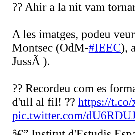
?? Ahir a la nit vam torna
A les imatges, podeu veure
Montsec (OdM-
#IEEC
), 
JussÃ ).
?? Recordeu com es forma
d'ull al fil! ??
https://t.
pic.twitter.com/dU6RDU
â€” Institut d'Estudis Es