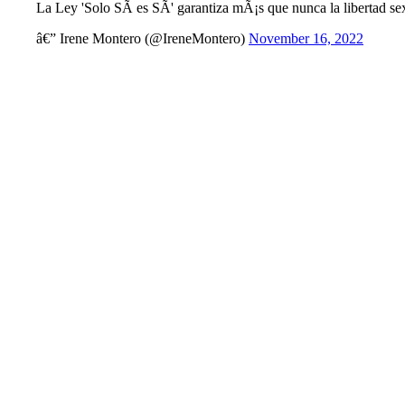
La Ley 'Solo SÃ­ es SÃ­' garantiza mÃ¡s que nunca la libertad se
â€” Irene Montero (@IreneMontero)
November 16, 2022