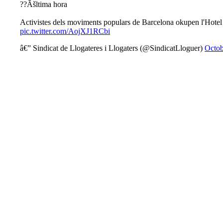
??Ãšltima hora
Activistes dels moviments populars de Barcelona okupen l'Hotel C
pic.twitter.com/AojXJ1RCbi
â€” Sindicat de Llogateres i Llogaters (@SindicatLloguer)
Octob